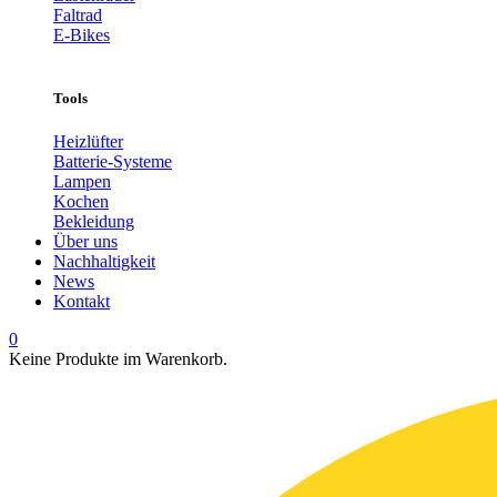
Faltrad
E-Bikes
Tools
Heizlüfter
Batterie-Systeme
Lampen
Kochen
Bekleidung
Über uns
Nachhaltigkeit
News
Kontakt
0
Keine Produkte im Warenkorb.