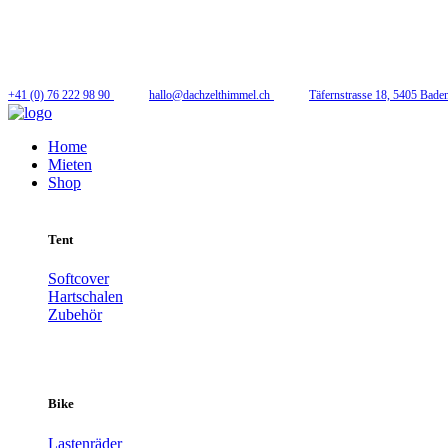
Folge uns
+41 (0) 76 222 98 90
hallo@dachzelthimmel.ch
Täfernstrasse 18, 5405 Bade
Home
Mieten
Shop
Tent
Softcover
Hartschalen
Zubehör
Bike
Lastenräder