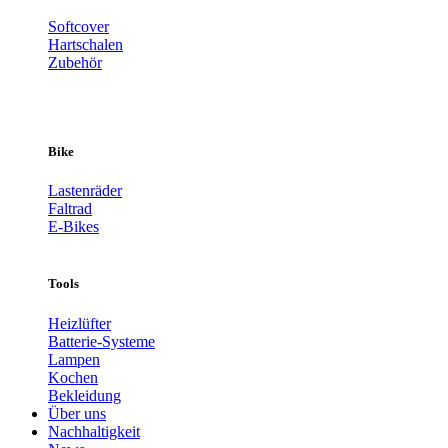
Softcover
Hartschalen
Zubehör
Bike
Lastenräder
Faltrad
E-Bikes
Tools
Heizlüfter
Batterie-Systeme
Lampen
Kochen
Bekleidung
Über uns
Nachhaltigkeit