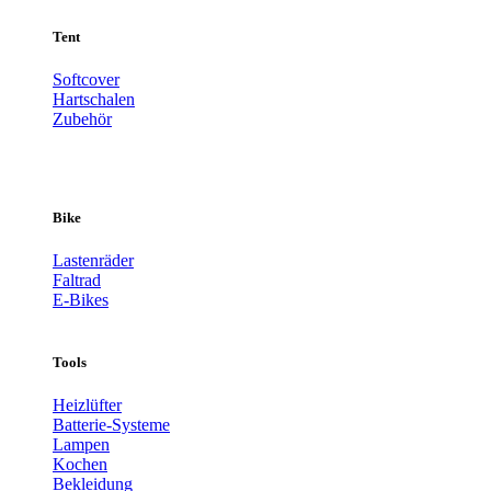
Tent
Softcover
Hartschalen
Zubehör
Bike
Lastenräder
Faltrad
E-Bikes
Tools
Heizlüfter
Batterie-Systeme
Lampen
Kochen
Bekleidung