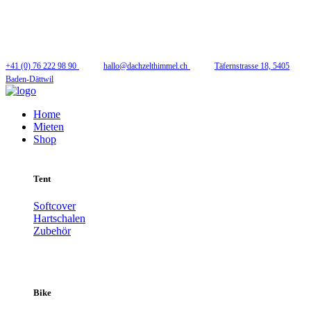
Folge uns
+41 (0) 76 222 98 90
hallo@dachzelthimmel.ch
Täfernstrasse 18, 5405
Baden-Dättwil
Home
Mieten
Shop
Tent
Softcover
Hartschalen
Zubehör
Bike