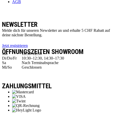
AGB
NEWSLETTER
Melde dich für unseren Newsletter an und erhalte 5 CHF Rabatt auf
deine nächste Bestellung.
Jetzt registrieren
ÖFFNUNGSZEITEN SHOWROOM
Mo
10:30–12:30
Di/Do/Fr
10:30–12:30, 14:30–17:30
Sa
Nach Terminabsprache
Mi/So
Geschlossen
ZAHLUNGSMITTEL