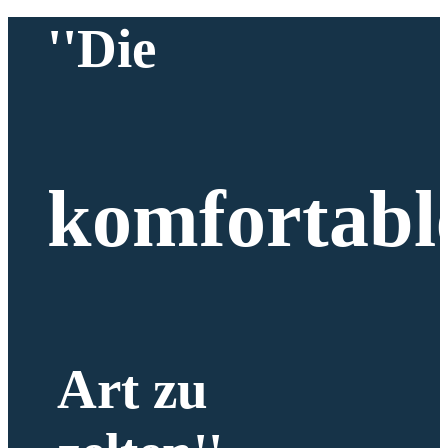
''Die
komfortabl
Art zu