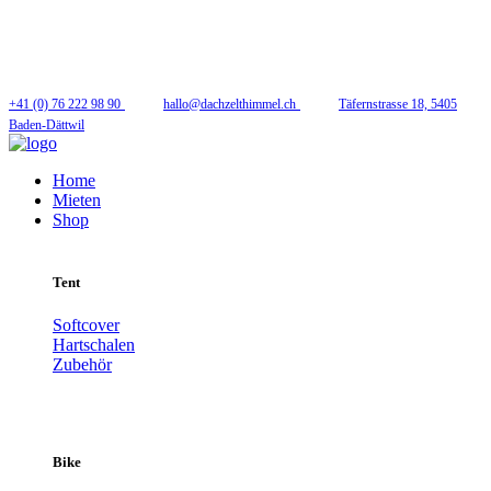
Folge uns
+41 (0) 76 222 98 90
hallo@dachzelthimmel.ch
Täfernstrasse 18, 5405
Baden-Dättwil
Home
Mieten
Shop
Tent
Softcover
Hartschalen
Zubehör
Bike