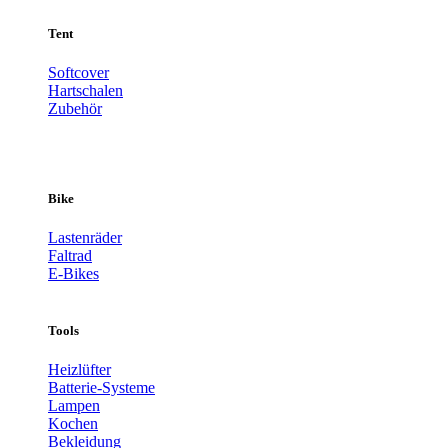
Tent
Softcover
Hartschalen
Zubehör
Bike
Lastenräder
Faltrad
E-Bikes
Tools
Heizlüfter
Batterie-Systeme
Lampen
Kochen
Bekleidung