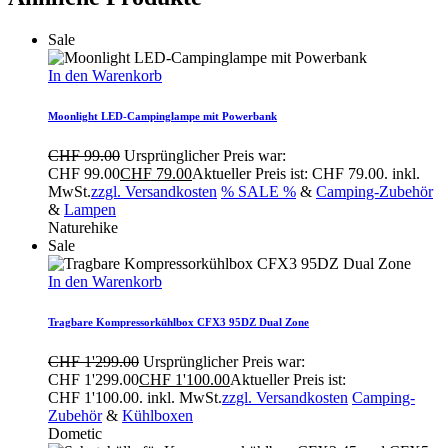
Sale
In den Warenkorb
Moonlight LED-Campinglampe mit Powerbank
CHF
99.00
Ursprünglicher Preis war:
CHF 99.00
CHF
79.00
Aktueller Preis ist: CHF 79.00.
inkl.
MwSt.
zzgl. Versandkosten
% SALE %
&
Camping-Zubehör
&
Lampen
Naturehike
Sale
In den Warenkorb
Tragbare Kompressorkühlbox CFX3 95DZ Dual Zone
CHF
1'299.00
Ursprünglicher Preis war:
CHF 1'299.00
CHF
1'100.00
Aktueller Preis ist:
CHF 1'100.00.
inkl. MwSt.
zzgl. Versandkosten
Camping-
Zubehör
&
Kühlboxen
Dometic