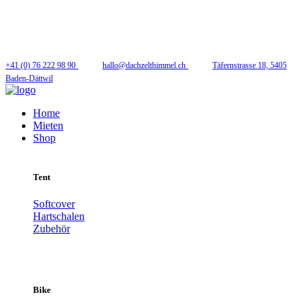
Folge uns
+41 (0) 76 222 98 90
hallo@dachzelthimmel.ch
Täfernstrasse 18, 5405
Baden-Dättwil
Home
Mieten
Shop
Tent
Softcover
Hartschalen
Zubehör
Bike