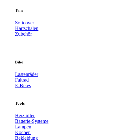
Tent
Softcover
Hartschalen
Zubehör
Bike
Lastenräder
Faltrad
E-Bikes
Tools
Heizlüfter
Batterie-Systeme
Lampen
Kochen
Bekleidung