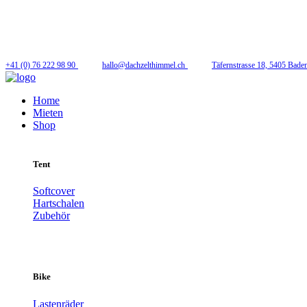
Folge uns
+41 (0) 76 222 98 90
hallo@dachzelthimmel.ch
Täfernstrasse 18, 5405 Bade
Home
Mieten
Shop
Tent
Softcover
Hartschalen
Zubehör
Bike
Lastenräder