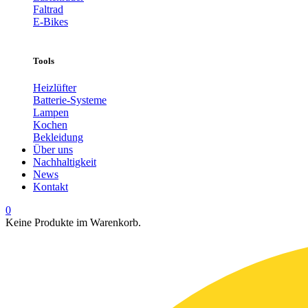
Faltrad
E-Bikes
Tools
Heizlüfter
Batterie-Systeme
Lampen
Kochen
Bekleidung
Über uns
Nachhaltigkeit
News
Kontakt
0
Keine Produkte im Warenkorb.