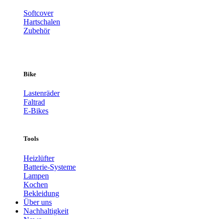
Softcover
Hartschalen
Zubehör
Bike
Lastenräder
Faltrad
E-Bikes
Tools
Heizlüfter
Batterie-Systeme
Lampen
Kochen
Bekleidung
Über uns
Nachhaltigkeit