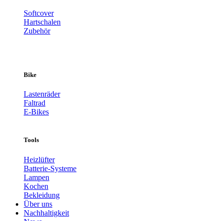
Softcover
Hartschalen
Zubehör
Bike
Lastenräder
Faltrad
E-Bikes
Tools
Heizlüfter
Batterie-Systeme
Lampen
Kochen
Bekleidung
Über uns
Nachhaltigkeit