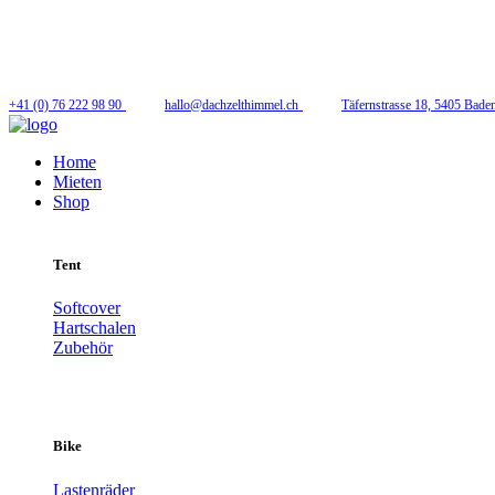
Folge uns
+41 (0) 76 222 98 90
hallo@dachzelthimmel.ch
Täfernstrasse 18, 5405 Bade
Home
Mieten
Shop
Tent
Softcover
Hartschalen
Zubehör
Bike
Lastenräder