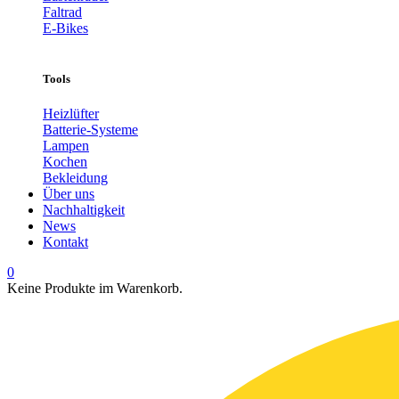
Faltrad
E-Bikes
Tools
Heizlüfter
Batterie-Systeme
Lampen
Kochen
Bekleidung
Über uns
Nachhaltigkeit
News
Kontakt
0
Keine Produkte im Warenkorb.