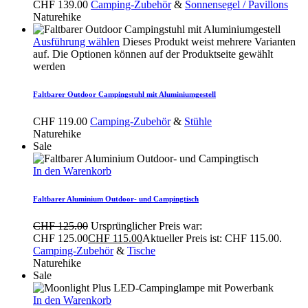
CHF
139.00
Camping-Zubehör
&
Sonnensegel / Pavillons
Naturehike
Ausführung wählen
Dieses Produkt weist mehrere Varianten
auf. Die Optionen können auf der Produktseite gewählt
werden
Faltbarer Outdoor Campingstuhl mit Aluminiumgestell
CHF
119.00
Camping-Zubehör
&
Stühle
Naturehike
Sale
In den Warenkorb
Faltbarer Aluminium Outdoor- und Campingtisch
CHF
125.00
Ursprünglicher Preis war:
CHF 125.00
CHF
115.00
Aktueller Preis ist: CHF 115.00.
Camping-Zubehör
&
Tische
Naturehike
Sale
In den Warenkorb