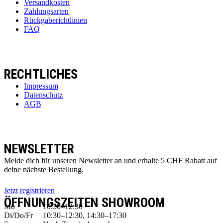
Versandkosten
Zahlungsarten
Rückgaberichtlinien
FAQ
RECHTLICHES
Impressum
Datenschutz
AGB
NEWSLETTER
Melde dich für unseren Newsletter an und erhalte 5 CHF Rabatt auf
deine nächste Bestellung.
Jetzt registrieren
ÖFFNUNGSZEITEN SHOWROOM
Mo
10:30–12:30
Di/Do/Fr
10:30–12:30, 14:30–17:30