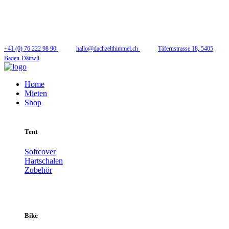
Folge uns
+41 (0) 76 222 98 90
hallo@dachzelthimmel.ch
Täfernstrasse 18, 5405
Baden-Dättwil
Home
Mieten
Shop
Tent
Softcover
Hartschalen
Zubehör
Bike