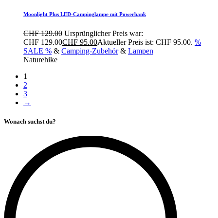
Moonlight Plus LED-Campinglampe mit Powerbank
CHF
129.00
Ursprünglicher Preis war:
CHF 129.00
CHF
95.00
Aktueller Preis ist: CHF 95.00.
%
SALE %
&
Camping-Zubehör
&
Lampen
Naturehike
1
2
3
→
Wonach suchst du?