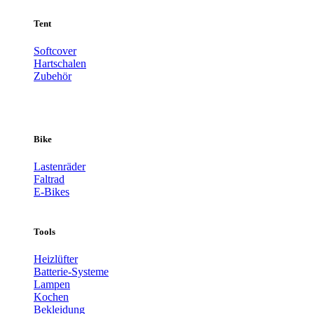
Tent
Softcover
Hartschalen
Zubehör
Bike
Lastenräder
Faltrad
E-Bikes
Tools
Heizlüfter
Batterie-Systeme
Lampen
Kochen
Bekleidung