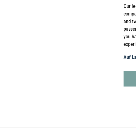
Our le
compac
and tw
passen
you ha
experi
Auf La