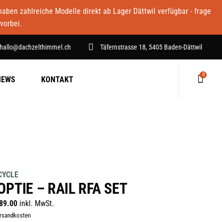
ben zahlreiche Modelle direkt ab Lager Dättwil verfügbar - frage
vorbei.
hallo@dachzelthimmel.ch
Täfernstrasse 18, 5405 Baden-Dättwil
0
NEWS
KONTAKT
Keine Produkte im Warenkorb.
CYCLE
PTIE – RAIL RFA SET
89.00
inkl. MwSt.
ersandkosten