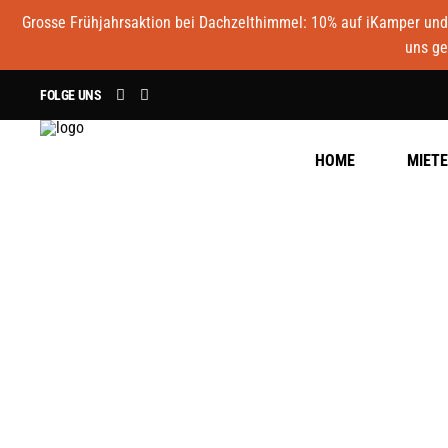
Grosse Frühjahrsaktion bei Dachzelthimmel: 10% auf iKamper und 
uns ge
FOLGE UNS
HOME
MIET