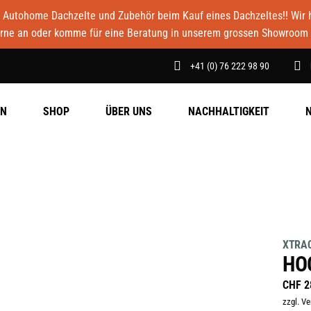
Autohome Dachzelte und Zubehör beim Kauf eines Dachzeltes!! Wir ha
rne an oder komme für eine Beratung in unserem grossen Showroom 
+41 (0) 76 222 98 90
EN
SHOP
ÜBER UNS
NACHHALTIGKEIT
XTRA
HOO
CHF
2
zzgl. V