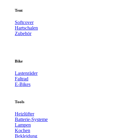
Tent
Softcover
Hartschalen
Zubehör
Bike
Lastenräder
Faltrad
E-Bikes
Tools
Heizlüfter
Batterie-Systeme
Lampen
Kochen
Bekleidung