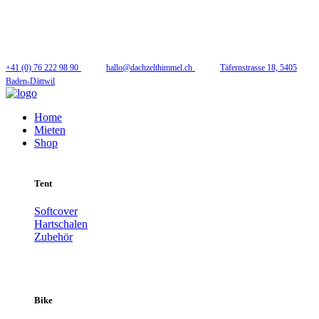
Folge uns
+41 (0) 76 222 98 90
hallo@dachzelthimmel.ch
Täfernstrasse 18, 5405
Baden-Dättwil
Home
Mieten
Shop
Tent
Softcover
Hartschalen
Zubehör
Bike