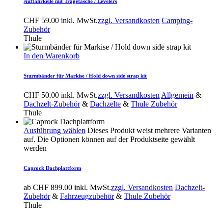
Auffahrkeile mit Tragetasche / Levelers
CHF
59.00
inkl. MwSt.
zzgl. Versandkosten
Camping-
Zubehör
Thule
In den Warenkorb
Sturmbänder für Markise / Hold down side strap kit
CHF
50.00
inkl. MwSt.
zzgl. Versandkosten
Allgemein
&
Dachzelt-Zubehör
&
Dachzelte
&
Thule Zubehör
Thule
Ausführung wählen
Dieses Produkt weist mehrere Varianten
auf. Die Optionen können auf der Produktseite gewählt
werden
Caprock Dachplattform
ab
CHF
899.00
inkl. MwSt.
zzgl. Versandkosten
Dachzelt-
Zubehör
&
Fahrzeugzubehör
&
Thule Zubehör
Thule