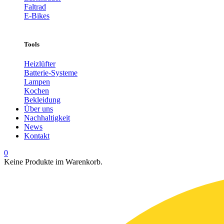
Faltrad
E-Bikes
Tools
Heizlüfter
Batterie-Systeme
Lampen
Kochen
Bekleidung
Über uns
Nachhaltigkeit
News
Kontakt
0
Keine Produkte im Warenkorb.