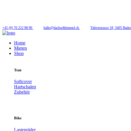
Folge uns
+41 (0) 76 222 98 90
hallo@dachzelthimmel.ch
Täfernstrasse 18, 5405 Bade
Home
Mieten
Shop
Tent
Softcover
Hartschalen
Zubehör
Bike
Lastenräder