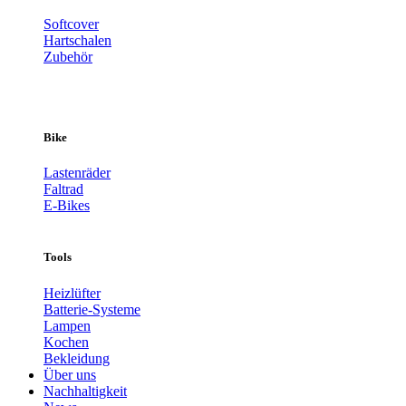
Softcover
Hartschalen
Zubehör
Bike
Lastenräder
Faltrad
E-Bikes
Tools
Heizlüfter
Batterie-Systeme
Lampen
Kochen
Bekleidung
Über uns
Nachhaltigkeit