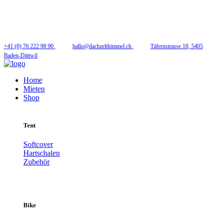
Folge uns
+41 (0) 76 222 98 90
hallo@dachzelthimmel.ch
Täfernstrasse 18, 5405
Baden-Dättwil
Home
Mieten
Shop
Tent
Softcover
Hartschalen
Zubehör
Bike