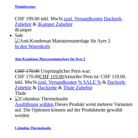
Windabweiser
CHF
199.00
inkl. MwSt.
zzgl. Versandkosten
Dachzelt-
Zubehör
&
iKamper Zubehör
iKamper
Sale
In den Warenkorb
Anti-Kondensat Matratzenunterlage für Ayer 2
CHF
170.00
Ursprünglicher Preis war:
CHF 170.00
CHF
119.00
Aktueller Preis ist: CHF 119.00.
inkl. MwSt.
zzgl. Versandkosten
% SALE %
&
Dachzelt-
Zubehör
&
Dachzelte
&
Thule Zubehör
Thule
Ausführung wählen
Dieses Produkt weist mehrere Varianten
auf. Die Optionen können auf der Produktseite gewählt
werden
Columbus Thermohaube