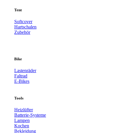
Tent
Softcover
Hartschalen
Zubehör
Bike
Lastenräder
Faltrad
E-Bikes
Tools
Heizlüfter
Batterie-Systeme
Lampen
Kochen
Bekleidung