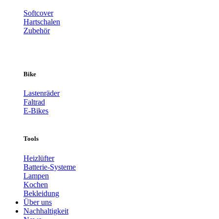
Softcover
Hartschalen
Zubehör
Bike
Lastenräder
Faltrad
E-Bikes
Tools
Heizlüfter
Batterie-Systeme
Lampen
Kochen
Bekleidung
Über uns
Nachhaltigkeit