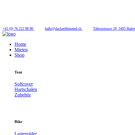
Folge uns
+41 (0) 76 222 98 90
hallo@dachzelthimmel.ch
Täfernstrasse 18, 5405 Bade
Home
Mieten
Shop
Tent
Softcover
Hartschalen
Zubehör
Bike
Lastenräder