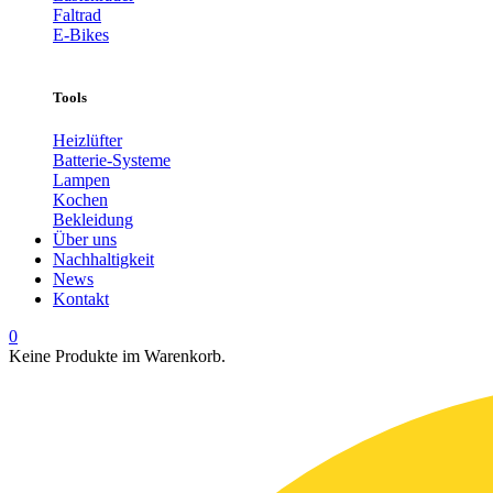
Faltrad
E-Bikes
Tools
Heizlüfter
Batterie-Systeme
Lampen
Kochen
Bekleidung
Über uns
Nachhaltigkeit
News
Kontakt
0
Keine Produkte im Warenkorb.