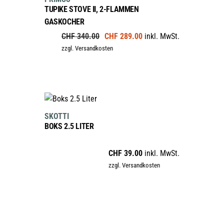
sale
TUPIKE STOVE II, 2-FLAMMEN
GASKOCHER
Ursprünglicher
Aktueller
CHF
340.00
CHF
289.00
inkl. MwSt.
Preis
Preis
zzgl. Versandkosten
war:
ist:
CHF 340.00
CHF 289.00.
IN DEN WARENKORB
SKOTTI
BOKS 2.5 LITER
CHF
39.00
inkl. MwSt.
zzgl. Versandkosten