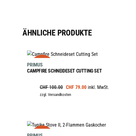
ÄHNLICHE PRODUKTE
IN DEN WARENKORB
sale
PRIMUS
CAMPFIRE SCHNEIDESET CUTTING SET
Ursprünglicher
Aktueller
CHF
100.00
CHF
79.00
inkl. MwSt.
Preis
Preis
zzgl. Versandkosten
war:
ist:
CHF 100.00
CHF 79.00.
IN DEN WARENKORB
PRIMUS