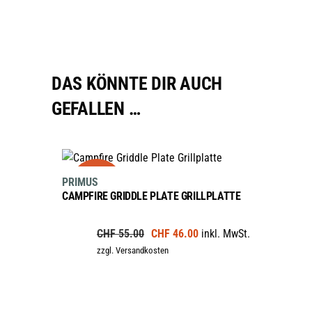
DAS KÖNNTE DIR AUCH
GEFALLEN …
IN DEN WARENKORB
sale
PRIMUS
CAMPFIRE GRIDDLE PLATE GRILLPLATTE
Ursprünglicher
Aktueller
CHF
55.00
CHF
46.00
inkl. MwSt.
Preis
Preis
zzgl. Versandkosten
war:
ist:
CHF 55.00
CHF 46.00.