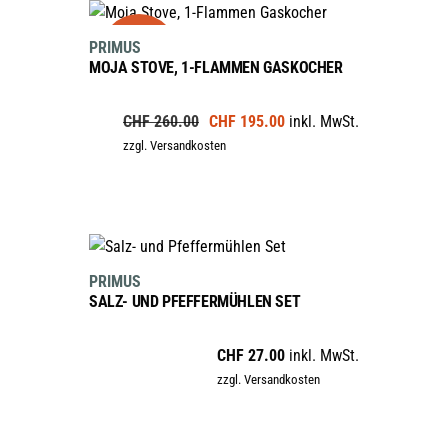
IN DEN WARENKORB
sale
PRIMUS
MOJA STOVE, 1-FLAMMEN GASKOCHER
Ursprünglicher
Aktueller
CHF
260.00
CHF
195.00
inkl. MwSt.
Preis
Preis
zzgl. Versandkosten
war:
ist:
CHF 260.00
CHF 195.00.
IN DEN WARENKORB
PRIMUS
SALZ- UND PFEFFERMÜHLEN SET
CHF
27.00
inkl. MwSt.
zzgl. Versandkosten