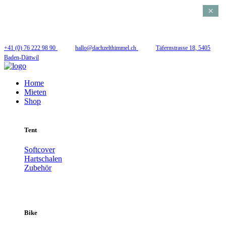
×
Folge uns
+41 (0) 76 222 98 90
hallo@dachzelthimmel.ch
Täfernstrasse 18, 5405
Baden-Dättwil
Home
Mieten
Shop
Tent
Softcover
Hartschalen
Zubehör
Bike