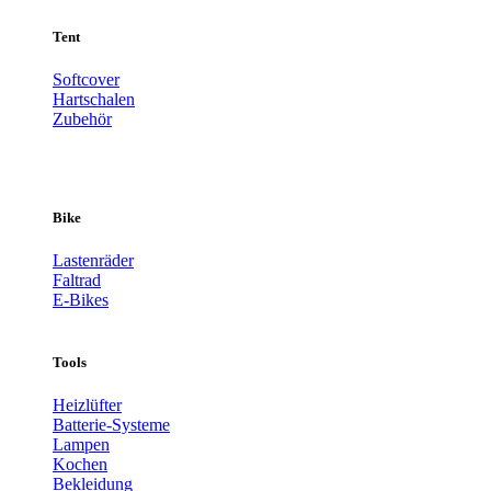
Tent
Softcover
Hartschalen
Zubehör
Bike
Lastenräder
Faltrad
E-Bikes
Tools
Heizlüfter
Batterie-Systeme
Lampen
Kochen
Bekleidung