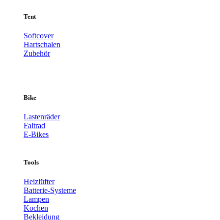
Tent
Softcover
Hartschalen
Zubehör
Bike
Lastenräder
Faltrad
E-Bikes
Tools
Heizlüfter
Batterie-Systeme
Lampen
Kochen
Bekleidung