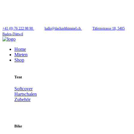
Folge uns
+41 (0) 76 222 98 90
hallo@dachzelthimmel.ch
Täfernstrasse 18, 5405
Baden-Dättwil
Home
Mieten
Shop
Tent
Softcover
Hartschalen
Zubehör
Bike