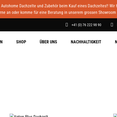
Autohome Dachzelte und Zubehör beim Kauf eines Dachzeltes!! Wir ha
rne an oder komme für eine Beratung in unserem grossen Showroom 
+41 (0) 76 222 98 90
EN
SHOP
ÜBER UNS
NACHHALTIGKEIT
AUSFÜHRUNG WÄHLEN