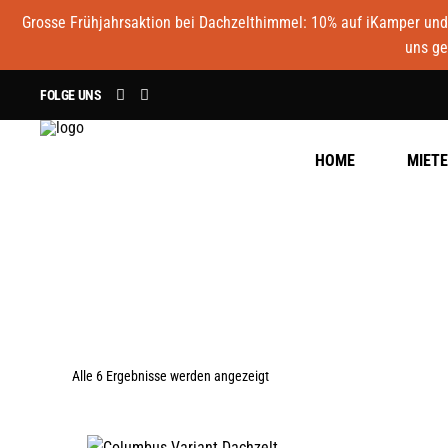
Grosse Frühjahrsaktion bei Dachzelthimmel: 10% auf iKamper und 
uns ge
FOLGE UNS
HOME
MIET
Nach
Alle 6 Ergebnisse werden angezeigt
Preis
AUSFÜHRUNG WÄHLEN