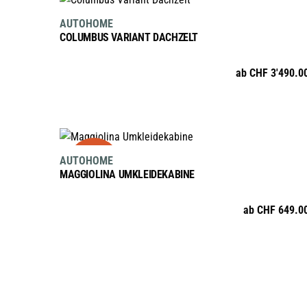
Dieses
AUTOHOME
sortiert:
Produkt
COLUMBUS VARIANT DACHZELT
weist
mehrere
absteigend
ab
CHF
3'490.0
Varianten
auf.
Die
Optionen
AUSFÜHRUNG WÄHLEN
sale
Dieses
können
AUTOHOME
Produkt
auf
MAGGIOLINA UMKLEIDEKABINE
weist
der
mehrere
Produktseite
ab
CHF
649.0
Varianten
gewählt
auf.
werden
Die
Optionen
können
auf