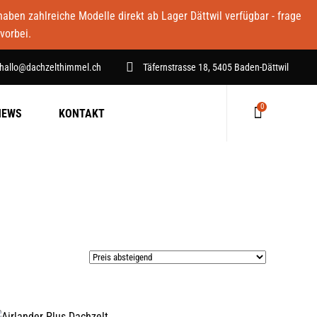
ben zahlreiche Modelle direkt ab Lager Dättwil verfügbar - frage
vorbei.
hallo@dachzelthimmel.ch
Täfernstrasse 18, 5405 Baden-Dättwil
0
NEWS
KONTAKT
Keine Produkte im Warenkorb.
AUSFÜHRUNG WÄHLEN