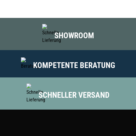
der
Produktseite
gewählt
werden
SHOWROOM
KOMPETENTE BERATUNG
SCHNELLER VERSAND