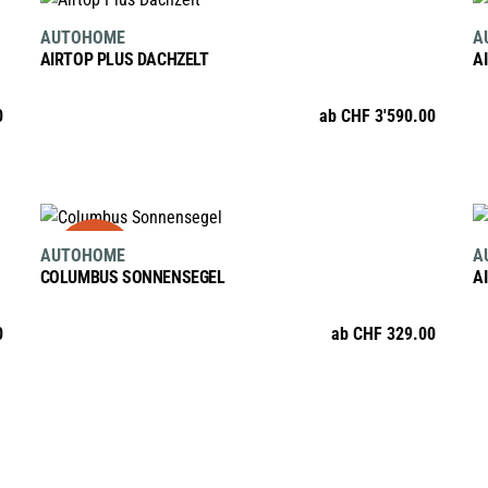
Dieses
AUTOHOME
A
Produkt
AIRTOP PLUS DACHZELT
A
weist
mehrere
0
ab
CHF
3'590.00
Varianten
auf.
Die
Optionen
AUSFÜHRUNG WÄHLEN
sale
Dieses
können
AUTOHOME
A
Produkt
auf
COLUMBUS SONNENSEGEL
A
weist
der
mehrere
Produktseite
0
ab
CHF
329.00
Varianten
gewählt
auf.
werden
Die
Optionen
können
auf